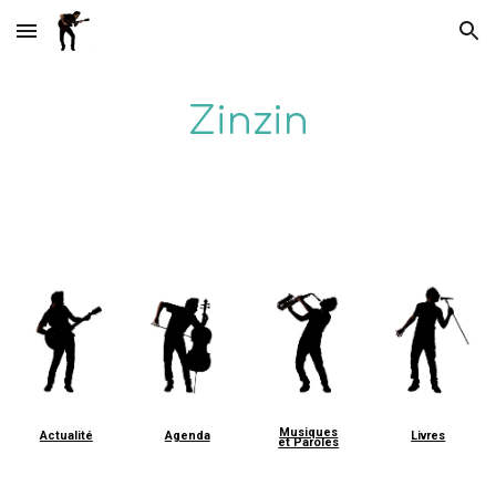
Skip to main content
Skip to navigation
Zinzin
Musiques
Actualité
Agenda
Livres
et Paroles