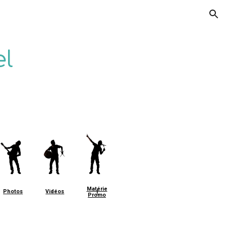
ion
el
Matérie
Photos
Vidéos
l
Promo