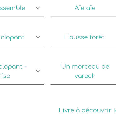
essemble
Aïe aïe
 clopant
Fausse forêt
clopant -
Un morceau de
rise
varech
Livre à découvrir i