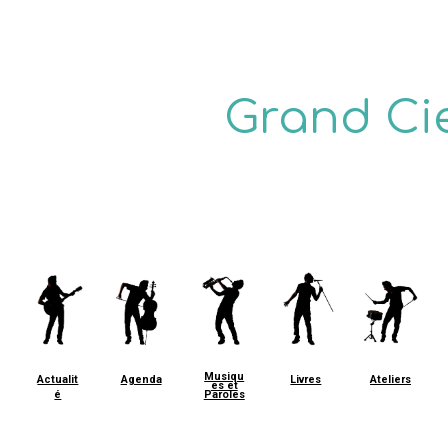
ip to main content
Skip to navigat
Grand Ci
Musiqu
Ateliers
Actualit
Agenda
Livres
es et
é
Paroles