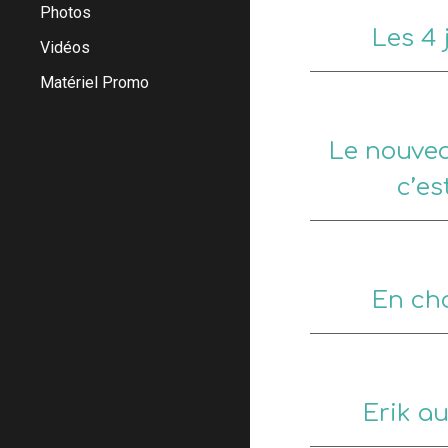
Photos
Les 4 
Vidéos
Matériel Promo
Le nouve
c’es
En ch
Erik a