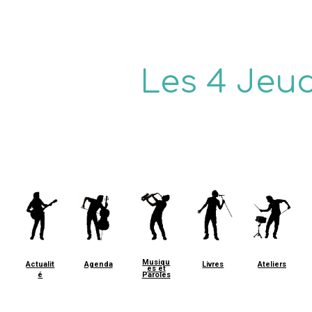
ip to main content
Skip to navigat
Les 4 Jeud
Musiqu
Ateliers
Actualit
Agenda
Livres
es et
é
Paroles