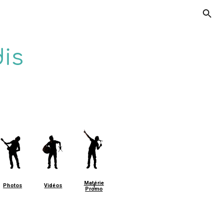
ion
is
Matérie
Photos
Vidéos
l
Promo