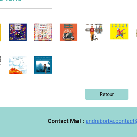
Retour
Contact Mail
:
andreborbe.contac
Report abuse