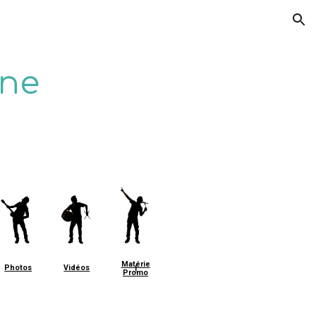
ion
une
Matérie
Photos
Vidéos
l
Promo