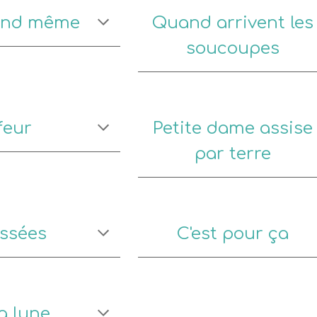
and même
Quand arrivent les
soucoupes
feur
Petite dame assise
par terre
essées
C'est pour ça
a lune