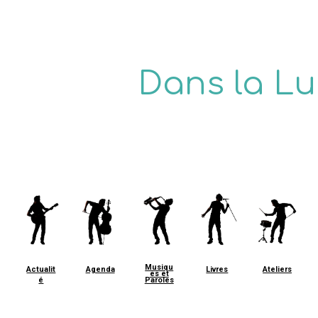
ip to main content
Skip to navigat
Dans la L
Musiqu
Ateliers
Actualit
Agenda
Livres
es et
é
Paroles