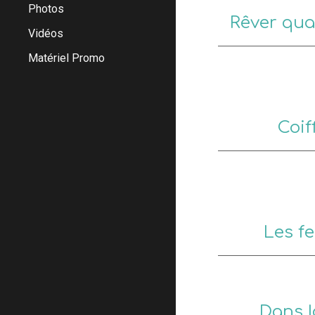
Photos
Rêver qu
Vidéos
Matériel Promo
Coif
Les f
Dans l