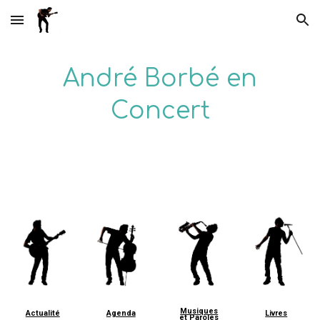
Skip to main content
Skip to navigation
André Borbé en
Concert
Musiques
Actualité
Agenda
Livres
et Paroles